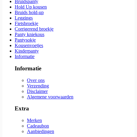
Bruidspanty
Hold Up kousen
Bruids hold-up
Leggings
Fietsbroekje
Corrigerend broekje
Panty kniekous
Pantysokje
Kousenvoetjes
Kinderpanty
Informatie
Informatie
Over ons
Verzending
Disclaimer
Algemene voorwaarden
Extra
Merken
Cadeaubon
Aanbiedingen