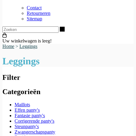
Contact
Retourneren
Sitemap
Zoeken
Uw winkelwagen is leeg!
Home
>
Leggings
Leggings
Filter
Categorieën
Maillots
Effen panty's
Fantasie panty's
Corrigerende panty's
Steunpanty's
Zwangerschapspanty