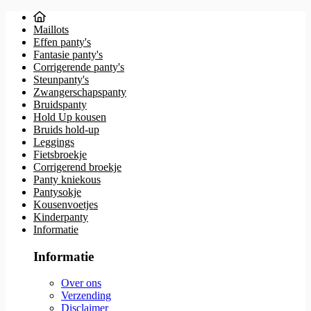
Maillots
Effen panty's
Fantasie panty's
Corrigerende panty's
Steunpanty's
Zwangerschapspanty
Bruidspanty
Hold Up kousen
Bruids hold-up
Leggings
Fietsbroekje
Corrigerend broekje
Panty kniekous
Pantysokje
Kousenvoetjes
Kinderpanty
Informatie
Informatie
Over ons
Verzending
Disclaimer