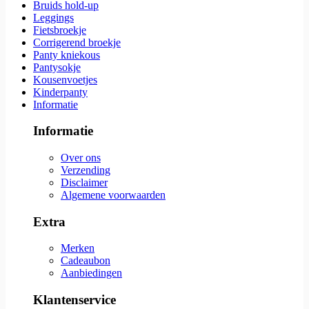
Bruids hold-up
Leggings
Fietsbroekje
Corrigerend broekje
Panty kniekous
Pantysokje
Kousenvoetjes
Kinderpanty
Informatie
Informatie
Over ons
Verzending
Disclaimer
Algemene voorwaarden
Extra
Merken
Cadeaubon
Aanbiedingen
Klantenservice