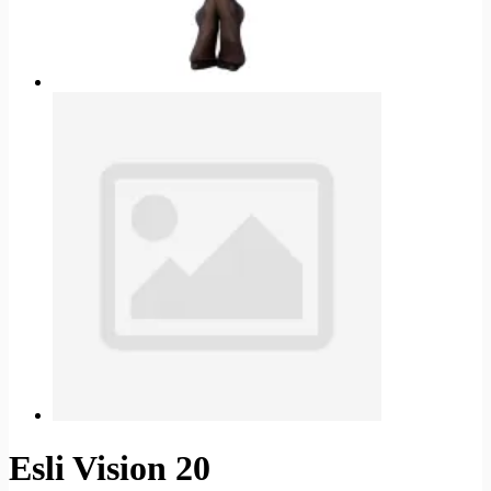
Esli Vision 20