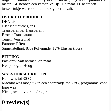
maten S-L hebben een katoen kruisje. De maat XL heeft een
tussenstukje waardoor de broek groter uitvalt.
OVER DIT PRODUCT
DEN: 20
Glans: Subtiele glans
Transparantie: Transparant
Broek: Transparant
Tenen: Verstevigd
Patroon: Effen
Samenstelling: 88% Polyamide, 12% Elastan (lycra)
FITTING
Pasvorm: Valt normaal op maat
Heuphoogte: Hoog
WASVOORSCHRIFTEN
Handwas tot 30°C
Machinewas mogelijk in een apart zakje tot 30°C, programma voor
fijne was
Niet geschikt voor de droger
0 review(s)