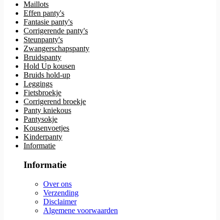
Maillots
Effen panty's
Fantasie panty's
Corrigerende panty's
Steunpanty's
Zwangerschapspanty
Bruidspanty
Hold Up kousen
Bruids hold-up
Leggings
Fietsbroekje
Corrigerend broekje
Panty kniekous
Pantysokje
Kousenvoetjes
Kinderpanty
Informatie
Informatie
Over ons
Verzending
Disclaimer
Algemene voorwaarden