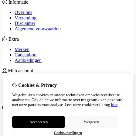
Informatie
Over ons
Verzending
Disclaimer
Algemene voorwaarden
Extra
Merken
Cadeaubon
Aanbiedingen
Mijn account
Inloggen
Cookies & Privacy
Bestelhistorie
Verlanglijst
We gebruiken cookies en andere technieken om websiteverkeer te
Nieuwsbrief
analyseren. Ook delen we informatie over uw gebruik van onze site
met onze partners voor analyse.
Lees onze cookieverklaring
hier
Klantenservice
Contact
Accepteren
Weigeren
Retourneren
Sitemap
Cookie-instellingen