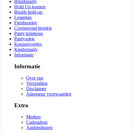
Bruidspanty
Hold Up kousen
Bruids hold-up
Leggings
Fietsbroekje
Corrigerend broekje
Panty kniekous
Pantysokje
Kousenvoetjes
Kinderpanty
Informatie
Informatie
Over ons
Verzending
Disclaimer
Algemene voorwaarden
Extra
Merken
Cadeaubon
Aanbiedingen