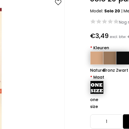
Model:
Solo 20
|
Me
Nog 
€3,49
excl. btw:
*
Kleuren
Naturel
Bronz
Zwart
*
Maat
one
size