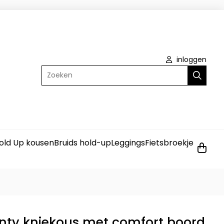
inloggen
Zoeken
old Up kousen
Bruids hold-up
Leggings
Fietsbroekje
anty kniekous met comfort boord