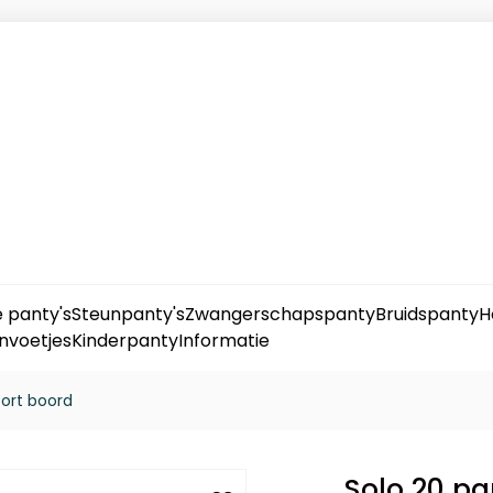
 panty's
Steunpanty's
Zwangerschapspanty
Bruidspanty
H
nvoetjes
Kinderpanty
Informatie
ort boord
Solo 20 p