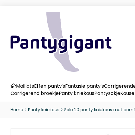
Maillots
Effen panty's
Fantasie panty's
Corrigerende
Corrigerend broekje
Panty kniekous
Pantysokje
Kouse
Home
>
Panty kniekous
>
Solo 20 panty kniekous met comf