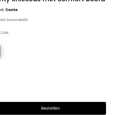
rk:
Conte
niet beoordeeld
€2,88
Bestellen