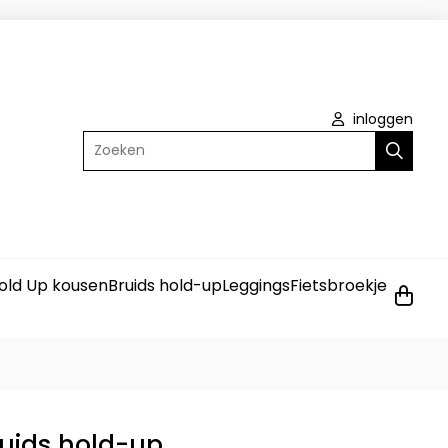
inloggen
Zoeken
old Up kousen
Bruids hold-up
Leggings
Fietsbroekje
ruids hold-up