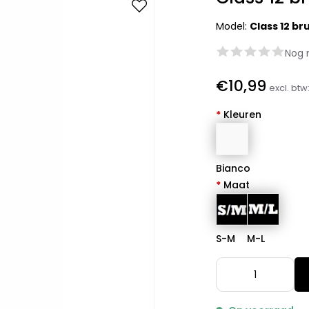
Model:
Class 12 br
Nog 
€10,99
excl. btw
*
Kleuren
Bianco
*
Maat
S-M
M-L