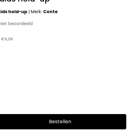
uids hold-up
|
Merk:
Conte
niet beoordeeld
:
€9,08
Bestellen