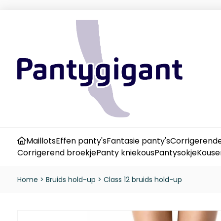
Maillots
Effen panty's
Fantasie panty's
Corrigerende
Corrigerend broekje
Panty kniekous
Pantysokje
Kouse
Home
>
Bruids hold-up
>
Class 12 bruids hold-up