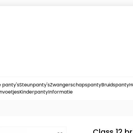
 panty's
Steunpanty's
Zwangerschapspanty
Bruidspanty
H
nvoetjes
Kinderpanty
Informatie
Class 12 b