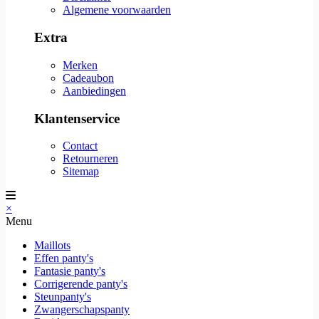
Algemene voorwaarden
Extra
Merken
Cadeaubon
Aanbiedingen
Klantenservice
Contact
Retourneren
Sitemap
×
Menu
Maillots
Effen panty's
Fantasie panty's
Corrigerende panty's
Steunpanty's
Zwangerschapspanty