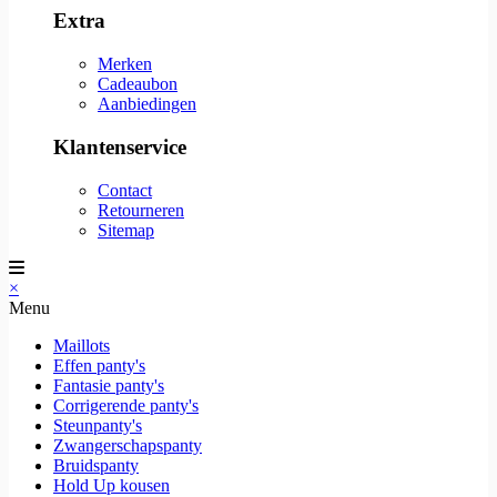
Extra
Merken
Cadeaubon
Aanbiedingen
Klantenservice
Contact
Retourneren
Sitemap
×
Menu
Maillots
Effen panty's
Fantasie panty's
Corrigerende panty's
Steunpanty's
Zwangerschapspanty
Bruidspanty
Hold Up kousen