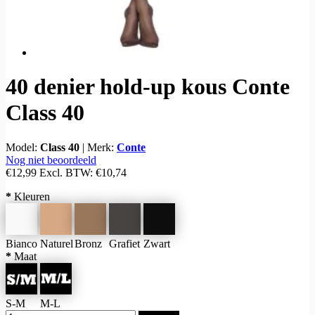
40 denier hold-up kous Conte
Class 40
Model:
Class 40
|
Merk:
Conte
Nog niet beoordeeld
€12,99
Excl. BTW:
€10,74
*
Kleuren
Bianco
Naturel
Bronz
Grafiet
Zwart
*
Maat
S-M
M-L