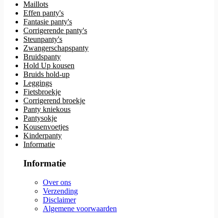
Maillots
Effen panty's
Fantasie panty's
Corrigerende panty's
Steunpanty's
Zwangerschapspanty
Bruidspanty
Hold Up kousen
Bruids hold-up
Leggings
Fietsbroekje
Corrigerend broekje
Panty kniekous
Pantysokje
Kousenvoetjes
Kinderpanty
Informatie
Informatie
Over ons
Verzending
Disclaimer
Algemene voorwaarden