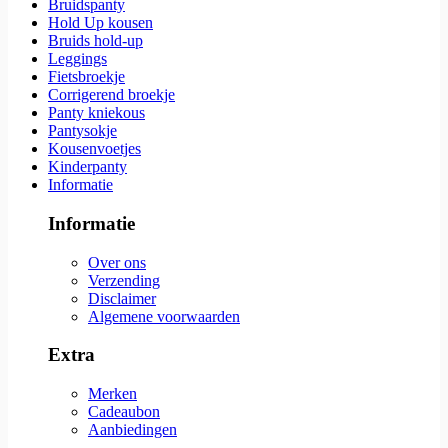
Bruidspanty
Hold Up kousen
Bruids hold-up
Leggings
Fietsbroekje
Corrigerend broekje
Panty kniekous
Pantysokje
Kousenvoetjes
Kinderpanty
Informatie
Informatie
Over ons
Verzending
Disclaimer
Algemene voorwaarden
Extra
Merken
Cadeaubon
Aanbiedingen