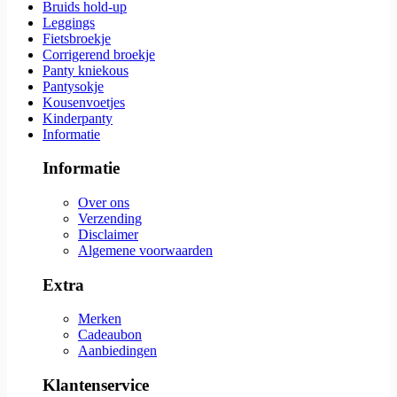
Bruids hold-up
Leggings
Fietsbroekje
Corrigerend broekje
Panty kniekous
Pantysokje
Kousenvoetjes
Kinderpanty
Informatie
Informatie
Over ons
Verzending
Disclaimer
Algemene voorwaarden
Extra
Merken
Cadeaubon
Aanbiedingen
Klantenservice