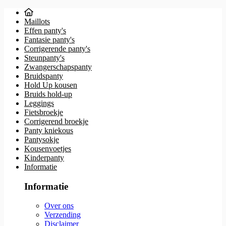
Maillots
Effen panty's
Fantasie panty's
Corrigerende panty's
Steunpanty's
Zwangerschapspanty
Bruidspanty
Hold Up kousen
Bruids hold-up
Leggings
Fietsbroekje
Corrigerend broekje
Panty kniekous
Pantysokje
Kousenvoetjes
Kinderpanty
Informatie
Informatie
Over ons
Verzending
Disclaimer