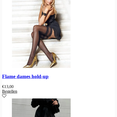
Flame dames hold-up
€
13,00
Bestellen