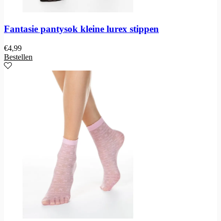
Fantasie pantysok kleine lurex stippen
€
4,99
Bestellen