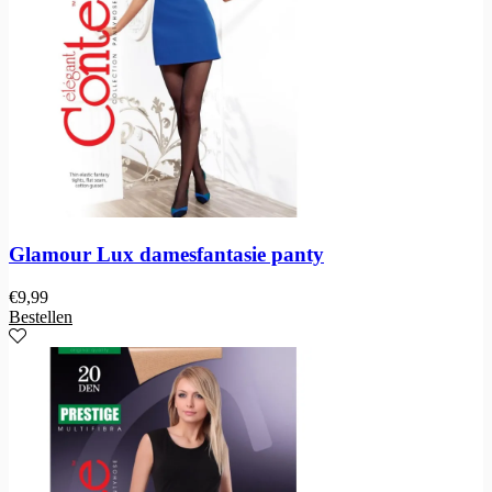
Glamour Lux damesfantasie panty
€
9,99
Bestellen