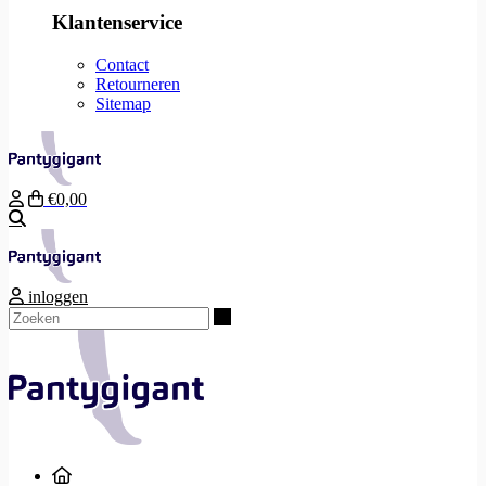
Klantenservice
Contact
Retourneren
Sitemap
€0,00
Zoeken
inloggen
Zoeken