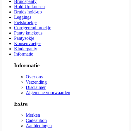
Bruidspanty
Hold Up kousen
Bruids hold-up
Leggings
Fietsbroekje
Corrigerend broekje
Panty kniekous
Pantysokje
Kousenvoetjes
Kinderpanty
Informatie
Informatie
Over ons
Verzending
Disclaimer
Algemene voorwaarden
Extra
Merken
Cadeaubon
Aanbiedingen