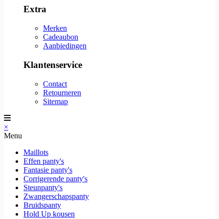
Extra
Merken
Cadeaubon
Aanbiedingen
Klantenservice
Contact
Retourneren
Sitemap
×
Menu
Maillots
Effen panty's
Fantasie panty's
Corrigerende panty's
Steunpanty's
Zwangerschapspanty
Bruidspanty
Hold Up kousen