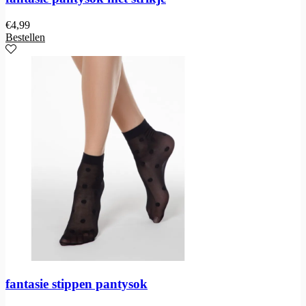
€
4,99
Bestellen
fantasie stippen pantysok