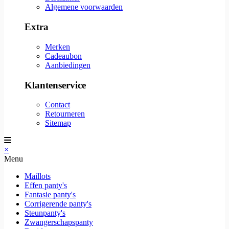
Algemene voorwaarden
Extra
Merken
Cadeaubon
Aanbiedingen
Klantenservice
Contact
Retourneren
Sitemap
×
Menu
Maillots
Effen panty's
Fantasie panty's
Corrigerende panty's
Steunpanty's
Zwangerschapspanty