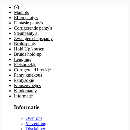
Maillots
Effen panty's
Fantasie panty's
Corrigerende panty's
Steunpanty's
Zwangerschapspanty
Bruidspanty
Hold Up kousen
Bruids hold-up
Leggings
Fietsbroekje
Corrigerend broekje
Panty kniekous
Pantysokje
Kousenvoetjes
Kinderpanty
Informatie
Informatie
Over ons
Verzending
Disclaimer