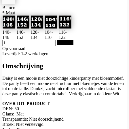
Bianco
*
Maat
140-
146-
128-
104-
116-
146
152
134
110
122
Bestellen
Op voorraad
Levertijd: 1-2 werkdagen
Omschrijving
Daisy is een mooie niet doorzichtige kinderpanty met bloemmotief.
De panty heeft een mooie netstructuur met bloemetjes van de tenen
tot op de taille. Dankzij zacht microfiber met voldoende elastan is
deze panty elastisch en comfortabel. Verkrijgbaar in de kleur Wit.
OVER DIT PRODUCT
DEN: 50
Glans: Mat
Transparantie: Niet doorschijnend
Broek: Niet verstevigd