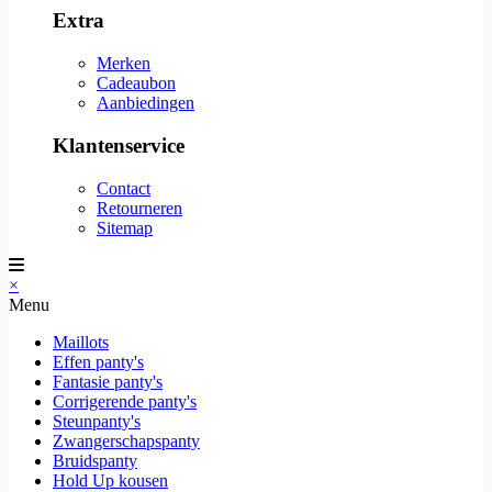
Extra
Merken
Cadeaubon
Aanbiedingen
Klantenservice
Contact
Retourneren
Sitemap
×
Menu
Maillots
Effen panty's
Fantasie panty's
Corrigerende panty's
Steunpanty's
Zwangerschapspanty
Bruidspanty
Hold Up kousen