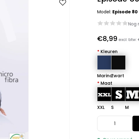
Model:
Episode 80
Nog 
€8,99
excl. btw:
*
Kleuren
Marino
Zwart
*
Maat
XXL
S
M