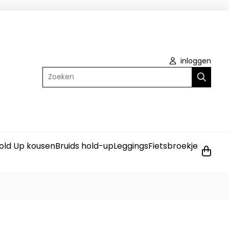
inloggen
Zoeken
old Up kousen
Bruids hold-up
Leggings
Fietsbroekje
0