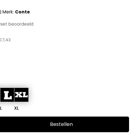
|
Merk:
Conte
niet beoordeeld
€7,43
L
XL
Bestellen