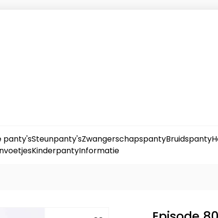
 panty's
Steunpanty's
Zwangerschapspanty
Bruidspanty
H
nvoetjes
Kinderpanty
Informatie
Episode 8