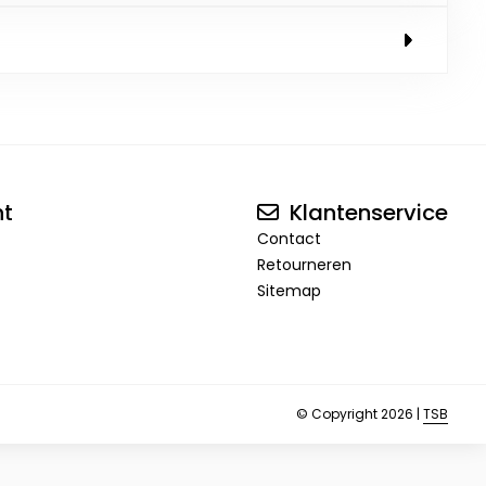
nt
Klantenservice
Contact
Retourneren
Sitemap
© Copyright 2026 |
TSB