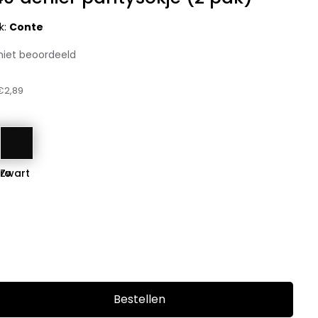
k:
Conte
niet beoordeeld
€2,89
ro
Zwart
Bestellen