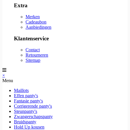
Extra
Merken
Cadeaubon
Aanbiedingen
Klantenservice
Contact
Retourneren
Sitemap
×
Menu
Maillots
Effen panty's
Fantasie panty's
Corrigerende panty's
Steunpanty's
Zwangerschapspanty
Bruidspanty
Hold Up kousen