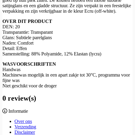
goed op hun plek zitten. De kousen hebben een mooie subtiele
satijnglans en een gladde structuur. Ze zijn verpakt in een feestelijke
verpakking en zijn verkrijgbaar in de kleur Ecru (off-white).
OVER DIT PRODUCT
DEN: 20
Transparantie: Transparant
Glans: Subtiele parelglans
Naden: Comfort
Detail: Effen
Samenstelling: 88% Polyamide, 12% Elastan (lycra)
WASVOORSCHRIFTEN
Handwas
Machinewas mogelijk in een apart zakje tot 30°C, programma voor
fijne was
Niet geschikt voor de droger
0 review(s)
Informatie
Over ons
Verzending
Disclaimer