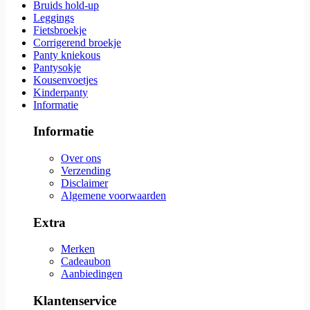
Bruids hold-up
Leggings
Fietsbroekje
Corrigerend broekje
Panty kniekous
Pantysokje
Kousenvoetjes
Kinderpanty
Informatie
Informatie
Over ons
Verzending
Disclaimer
Algemene voorwaarden
Extra
Merken
Cadeaubon
Aanbiedingen
Klantenservice