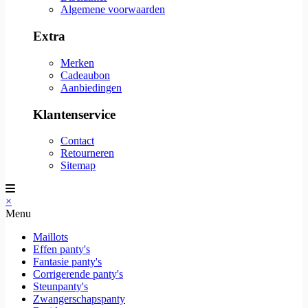
Algemene voorwaarden
Extra
Merken
Cadeaubon
Aanbiedingen
Klantenservice
Contact
Retourneren
Sitemap
×
Menu
Maillots
Effen panty's
Fantasie panty's
Corrigerende panty's
Steunpanty's
Zwangerschapspanty