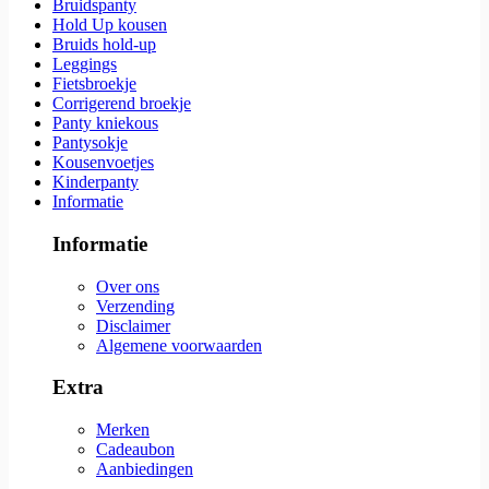
Bruidspanty
Hold Up kousen
Bruids hold-up
Leggings
Fietsbroekje
Corrigerend broekje
Panty kniekous
Pantysokje
Kousenvoetjes
Kinderpanty
Informatie
Informatie
Over ons
Verzending
Disclaimer
Algemene voorwaarden
Extra
Merken
Cadeaubon
Aanbiedingen