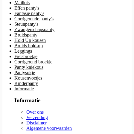
Maillots
Effen panty's
Fantasie panty's
Corrigerende panty's
Steunpanty's
Zwangerschapspanty
Bruidspanty
Hold Up kousen
Bruids hold-up
Leggings
Fietsbroekje
Corrigerend broekje
Panty kniekous
Pantysokje
Kousenvoetjes
Kinderpanty
Informatie
Informatie
Over ons
Verzending
Disclaimer
Algemene voorwaarden