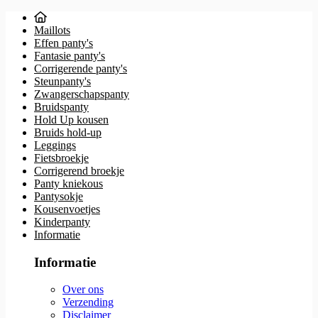
Maillots
Effen panty's
Fantasie panty's
Corrigerende panty's
Steunpanty's
Zwangerschapspanty
Bruidspanty
Hold Up kousen
Bruids hold-up
Leggings
Fietsbroekje
Corrigerend broekje
Panty kniekous
Pantysokje
Kousenvoetjes
Kinderpanty
Informatie
Informatie
Over ons
Verzending
Disclaimer