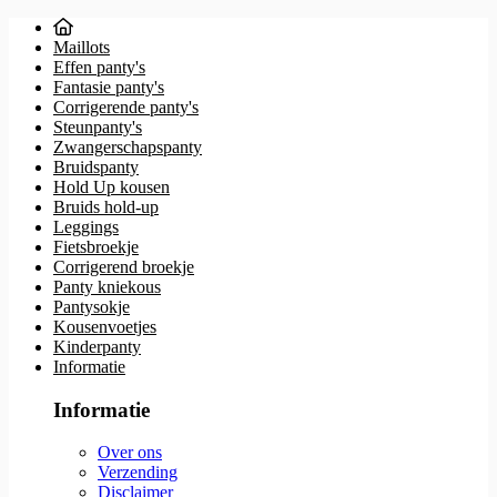
Maillots
Effen panty's
Fantasie panty's
Corrigerende panty's
Steunpanty's
Zwangerschapspanty
Bruidspanty
Hold Up kousen
Bruids hold-up
Leggings
Fietsbroekje
Corrigerend broekje
Panty kniekous
Pantysokje
Kousenvoetjes
Kinderpanty
Informatie
Informatie
Over ons
Verzending
Disclaimer