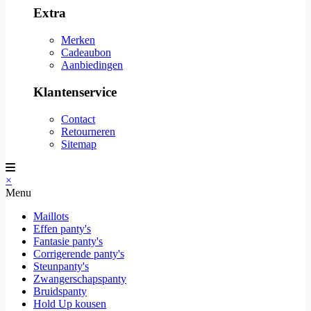
Extra
Merken
Cadeaubon
Aanbiedingen
Klantenservice
Contact
Retourneren
Sitemap
×
Menu
Maillots
Effen panty's
Fantasie panty's
Corrigerende panty's
Steunpanty's
Zwangerschapspanty
Bruidspanty
Hold Up kousen