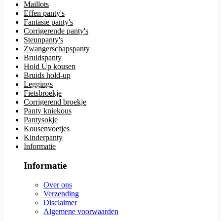
Maillots
Effen panty's
Fantasie panty's
Corrigerende panty's
Steunpanty's
Zwangerschapspanty
Bruidspanty
Hold Up kousen
Bruids hold-up
Leggings
Fietsbroekje
Corrigerend broekje
Panty kniekous
Pantysokje
Kousenvoetjes
Kinderpanty
Informatie
Informatie
Over ons
Verzending
Disclaimer
Algemene voorwaarden