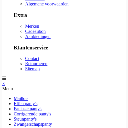
Algemene voorwaarden
Extra
Merken
Cadeaubon
Aanbiedingen
Klantenservice
Contact
Retourneren
Sitemap
×
Menu
Maillots
Effen panty's
Fantasie panty's
Corrigerende panty's
Steunpanty's
Zwangerschapspanty