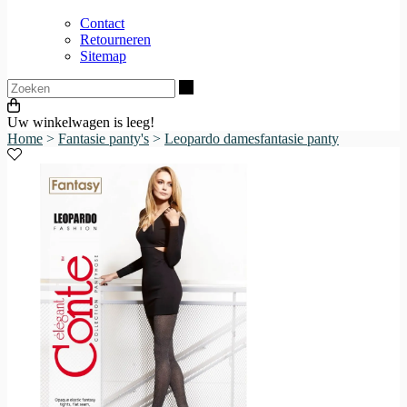
Contact
Retourneren
Sitemap
Zoeken
Uw winkelwagen is leeg!
Home
>
Fantasie panty's
>
Leopardo damesfantasie panty