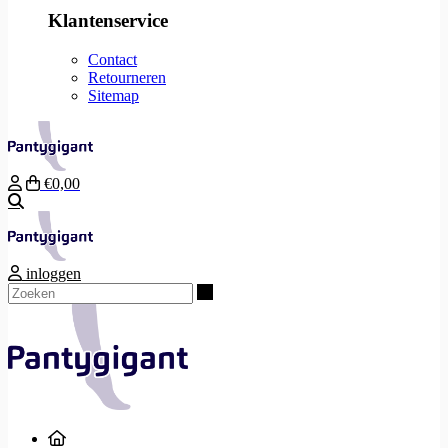
Klantenservice
Contact
Retourneren
Sitemap
€0,00
Zoeken
inloggen
Zoeken