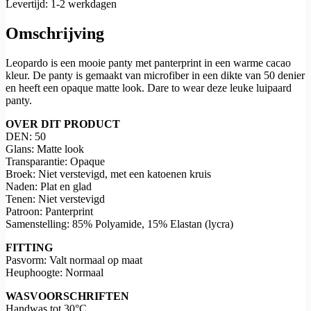
Levertijd: 1-2 werkdagen
Omschrijving
Leopardo is een mooie panty met panterprint in een warme cacao
kleur. De panty is gemaakt van microfiber in een dikte van 50 denier
en heeft een opaque matte look. Dare to wear deze leuke luipaard
panty.
OVER DIT PRODUCT
DEN: 50
Glans: Matte look
Transparantie: Opaque
Broek: Niet verstevigd, met een katoenen kruis
Naden: Plat en glad
Tenen: Niet verstevigd
Patroon: Panterprint
Samenstelling: 85% Polyamide, 15% Elastan (lycra)
FITTING
Pasvorm: Valt normaal op maat
Heuphoogte: Normaal
WASVOORSCHRIFTEN
Handwas tot 30°C