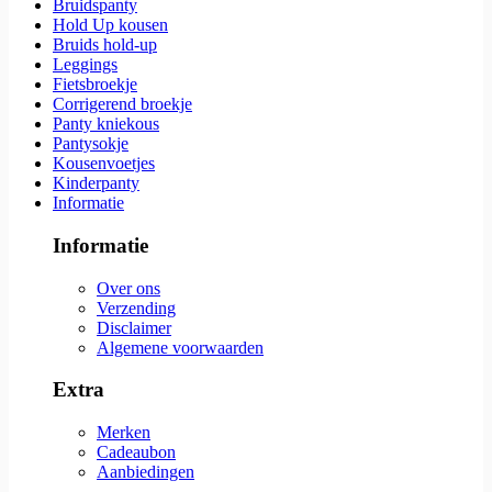
Bruidspanty
Hold Up kousen
Bruids hold-up
Leggings
Fietsbroekje
Corrigerend broekje
Panty kniekous
Pantysokje
Kousenvoetjes
Kinderpanty
Informatie
Informatie
Over ons
Verzending
Disclaimer
Algemene voorwaarden
Extra
Merken
Cadeaubon
Aanbiedingen