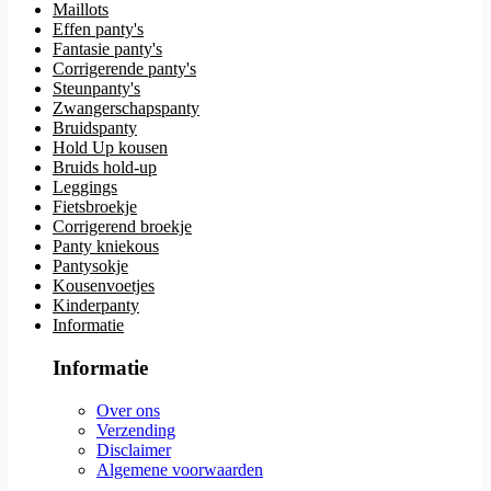
Maillots
Effen panty's
Fantasie panty's
Corrigerende panty's
Steunpanty's
Zwangerschapspanty
Bruidspanty
Hold Up kousen
Bruids hold-up
Leggings
Fietsbroekje
Corrigerend broekje
Panty kniekous
Pantysokje
Kousenvoetjes
Kinderpanty
Informatie
Informatie
Over ons
Verzending
Disclaimer
Algemene voorwaarden