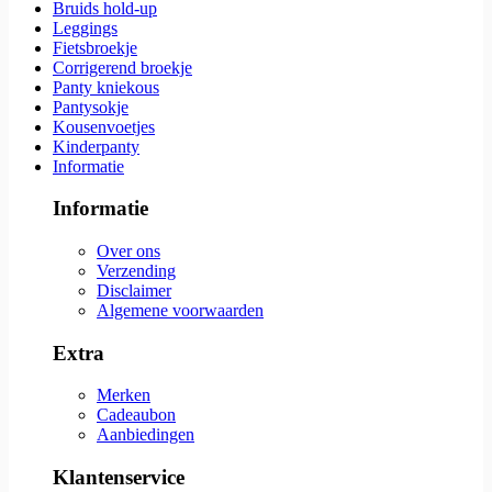
Bruids hold-up
Leggings
Fietsbroekje
Corrigerend broekje
Panty kniekous
Pantysokje
Kousenvoetjes
Kinderpanty
Informatie
Informatie
Over ons
Verzending
Disclaimer
Algemene voorwaarden
Extra
Merken
Cadeaubon
Aanbiedingen
Klantenservice