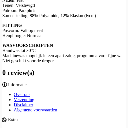
Naden: Plat
Tenen: Verstevigd
Patroon: Paraplu’s
Samenstelling: 88% Polyamide, 12% Elastan (lycra)
FITTING
Pasvorm: Valt op maat
Heuphoogte: Normaal
WASVOORSCHRIFTEN
Handwas tot 30°C
Machinewas mogelijk in een apart zakje, programma voor fijne was
Niet geschikt voor de droger
0 review(s)
Informatie
Over ons
Verzending
Disclaimer
Algemene voorwaarden
Extra