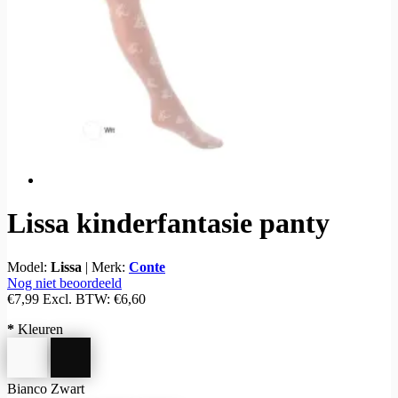
Lissa kinderfantasie panty
Model:
Lissa
|
Merk:
Conte
Nog niet beoordeeld
€7,99
Excl. BTW:
€6,60
*
Kleuren
Bianco
Zwart