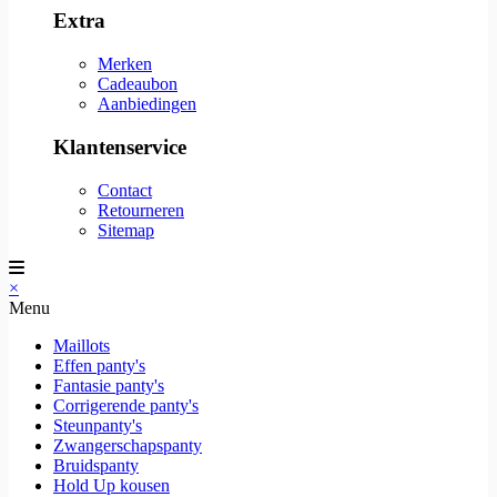
Extra
Merken
Cadeaubon
Aanbiedingen
Klantenservice
Contact
Retourneren
Sitemap
×
Menu
Maillots
Effen panty's
Fantasie panty's
Corrigerende panty's
Steunpanty's
Zwangerschapspanty
Bruidspanty
Hold Up kousen