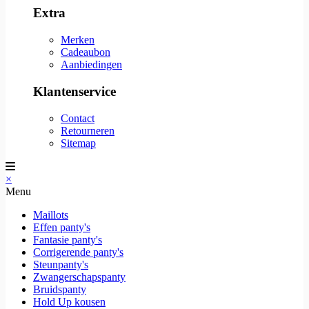
Extra
Merken
Cadeaubon
Aanbiedingen
Klantenservice
Contact
Retourneren
Sitemap
×
Menu
Maillots
Effen panty's
Fantasie panty's
Corrigerende panty's
Steunpanty's
Zwangerschapspanty
Bruidspanty
Hold Up kousen