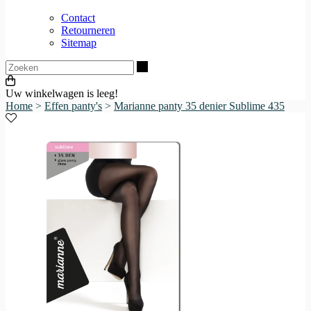
Contact
Retourneren
Sitemap
Zoeken
Uw winkelwagen is leeg!
Home
>
Effen panty's
>
Marianne panty 35 denier Sublime 435