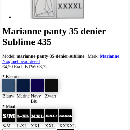
Marianne panty 35 denier
Sublime 435
Model:
marianne-panty-35-denier-sublime
|
Merk:
Marianne
Nog niet beoordeeld
€4,50
Excl. BTW:
€3,72
*
Kleuren
Blauw
Marine
Navy
Zwart
Blu
*
Maat
S-M
L-XL
XXL
XXL+
XXXXL