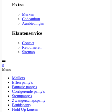
Extra
Merken
Cadeaubon
Aanbiedingen
Klantenservice
Contact
Retourneren
Sitemap
×
Menu
Maillots
Effen panty's
Fantasie panty's
Corrigerende panty's
Steunpanty's
Zwangerschapspanty
Bruidspanty
Hold Up kousen