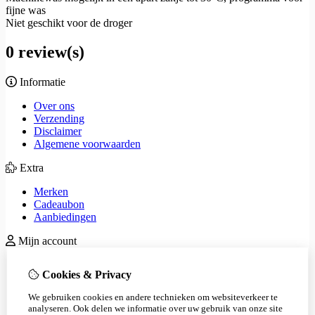
fijne was
Niet geschikt voor de droger
0 review(s)
Informatie
Over ons
Verzending
Disclaimer
Algemene voorwaarden
Extra
Merken
Cadeaubon
Aanbiedingen
Mijn account
Inloggen
Cookies & Privacy
Bestelhistorie
Verlanglijst
We gebruiken cookies en andere technieken om websiteverkeer te
Nieuwsbrief
analyseren. Ook delen we informatie over uw gebruik van onze site