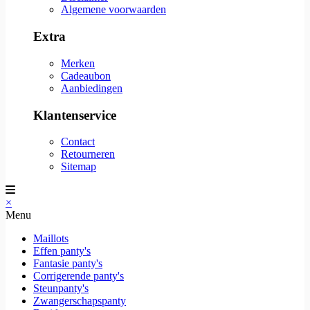
Algemene voorwaarden
Extra
Merken
Cadeaubon
Aanbiedingen
Klantenservice
Contact
Retourneren
Sitemap
×
Menu
Maillots
Effen panty's
Fantasie panty's
Corrigerende panty's
Steunpanty's
Zwangerschapspanty