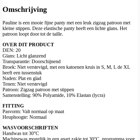
Omschrijving
Pauline is een mooie fijne panty met een leuk zigzag patroon met
kleine stippen. Deze elastische panty heeft een lichte glans. Het
patroon loopt door tot de taille.
OVER DIT PRODUCT
DEN: 20
Glans: Licht glanzend
Transparantie: Doorschijnend
Broek: Niet verstevigd, met een katoenen kruis in S, M, L de XL
heeft een tussenstuk
Naden: Plat en glad
Tenen: Niet verstevigd
Patroon: Zigzag patroon met stippen
Samenstelling: 90% Polyamide, 10% Elastan (lycra)
FITTING
Pasvorm: Valt normaal op maat
Heuphoogte: Normaal
WASVOORSCHRIFTEN
Handwas tot 30°C
Machinewas mogelijk in een apart zakje tot 30°C, programma voor