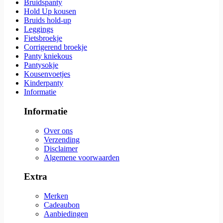
Bruidspanty
Hold Up kousen
Bruids hold-up
Leggings
Fietsbroekje
Corrigerend broekje
Panty kniekous
Pantysokje
Kousenvoetjes
Kinderpanty
Informatie
Informatie
Over ons
Verzending
Disclaimer
Algemene voorwaarden
Extra
Merken
Cadeaubon
Aanbiedingen