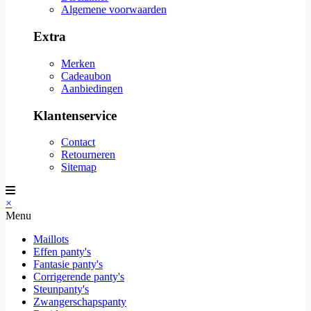
Algemene voorwaarden
Extra
Merken
Cadeaubon
Aanbiedingen
Klantenservice
Contact
Retourneren
Sitemap
×
Menu
Maillots
Effen panty's
Fantasie panty's
Corrigerende panty's
Steunpanty's
Zwangerschapspanty