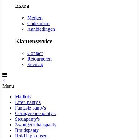
Extra
Merken
Cadeaubon
Aanbiedingen
Klantenservice
Contact
Retourneren
Sitemap
×
Menu
Maillots
Effen panty's
Fantasie panty's
Corrigerende panty's
Steunpanty's
Zwangerschapspanty
Bruidspanty
Hold Up kousen