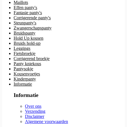
Maillots
Effen panty's
Fantasie panty's
Corrigerende panty's
Steunpanty's
Zwangerschapspanty
Bruidspanty
Hold Up kousen
Bruids hold-up
Leggings
Fietsbroekje
Corrigerend broekje
Panty kniekous
Pantysokje
Kousenvoetjes
Kinderpanty
Informatie
Informatie
Over ons
Verzending
Disclaimer
Algemene voorwaarden