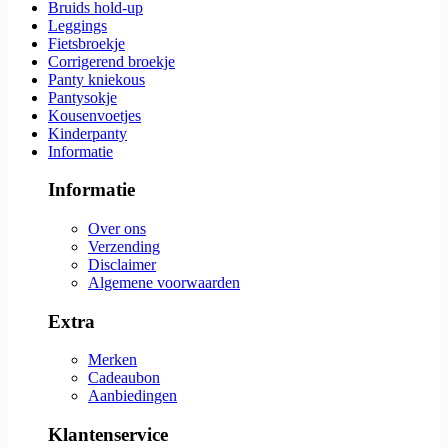
Bruids hold-up
Leggings
Fietsbroekje
Corrigerend broekje
Panty kniekous
Pantysokje
Kousenvoetjes
Kinderpanty
Informatie
Informatie
Over ons
Verzending
Disclaimer
Algemene voorwaarden
Extra
Merken
Cadeaubon
Aanbiedingen
Klantenservice