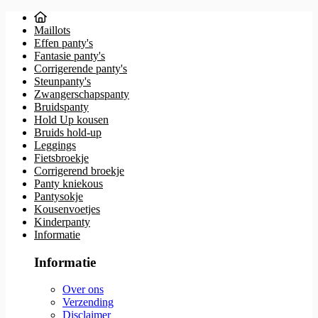
Maillots
Effen panty's
Fantasie panty's
Corrigerende panty's
Steunpanty's
Zwangerschapspanty
Bruidspanty
Hold Up kousen
Bruids hold-up
Leggings
Fietsbroekje
Corrigerend broekje
Panty kniekous
Pantysokje
Kousenvoetjes
Kinderpanty
Informatie
Informatie
Over ons
Verzending
Disclaimer