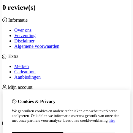
0 review(s)
Informatie
Over ons
Verzending
Disclaimer
Algemene voorwaarden
Extra
Merken
Cadeaubon
Aanbiedingen
Mijn account
Inloggen
Cookies & Privacy
Bestelhistorie
Verlanglijst
We gebruiken cookies en andere technieken om websiteverkeer te
Nieuwsbrief
analyseren. Ook delen we informatie over uw gebruik van onze site
met onze partners voor analyse.
Lees onze cookieverklaring
hier
Klantenservice