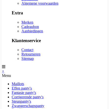
Algemene voorwaarden
Extra
Merken
Cadeaubon
Aanbiedingen
Klantenservice
Contact
Retourneren
Sitemap
×
Menu
Maillots
Effen panty's
Fantasie panty's
Corrigerende panty's
Steunpanty's
Zwangerschapspanty