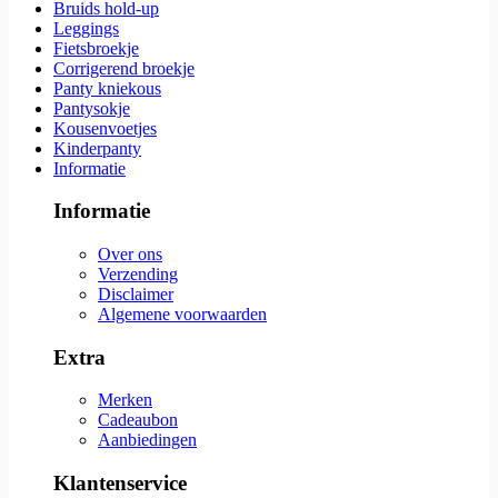
Bruids hold-up
Leggings
Fietsbroekje
Corrigerend broekje
Panty kniekous
Pantysokje
Kousenvoetjes
Kinderpanty
Informatie
Informatie
Over ons
Verzending
Disclaimer
Algemene voorwaarden
Extra
Merken
Cadeaubon
Aanbiedingen
Klantenservice