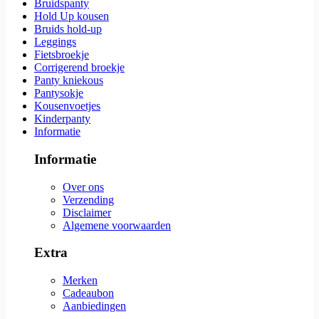
Bruidspanty
Hold Up kousen
Bruids hold-up
Leggings
Fietsbroekje
Corrigerend broekje
Panty kniekous
Pantysokje
Kousenvoetjes
Kinderpanty
Informatie
Informatie
Over ons
Verzending
Disclaimer
Algemene voorwaarden
Extra
Merken
Cadeaubon
Aanbiedingen