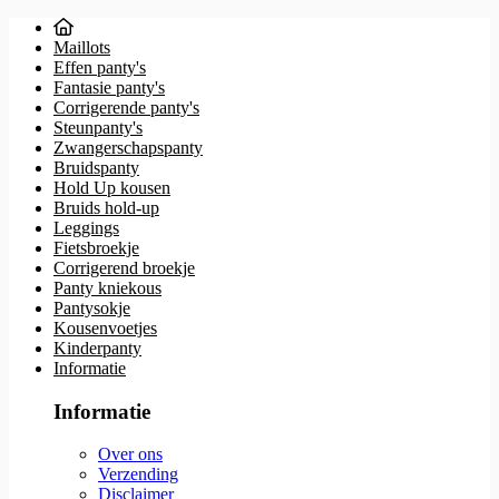
Maillots
Effen panty's
Fantasie panty's
Corrigerende panty's
Steunpanty's
Zwangerschapspanty
Bruidspanty
Hold Up kousen
Bruids hold-up
Leggings
Fietsbroekje
Corrigerend broekje
Panty kniekous
Pantysokje
Kousenvoetjes
Kinderpanty
Informatie
Informatie
Over ons
Verzending
Disclaimer