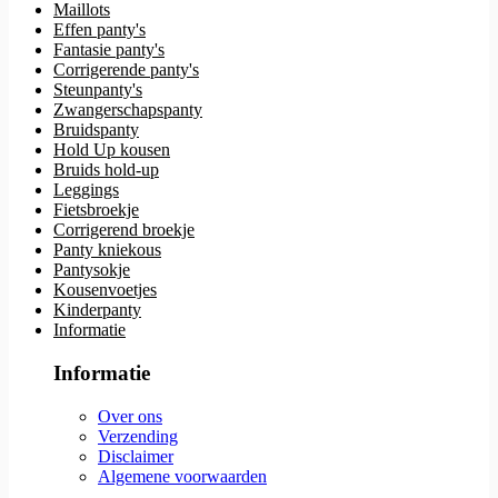
Maillots
Effen panty's
Fantasie panty's
Corrigerende panty's
Steunpanty's
Zwangerschapspanty
Bruidspanty
Hold Up kousen
Bruids hold-up
Leggings
Fietsbroekje
Corrigerend broekje
Panty kniekous
Pantysokje
Kousenvoetjes
Kinderpanty
Informatie
Informatie
Over ons
Verzending
Disclaimer
Algemene voorwaarden