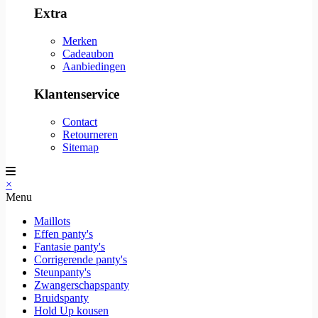
Extra
Merken
Cadeaubon
Aanbiedingen
Klantenservice
Contact
Retourneren
Sitemap
×
Menu
Maillots
Effen panty's
Fantasie panty's
Corrigerende panty's
Steunpanty's
Zwangerschapspanty
Bruidspanty
Hold Up kousen