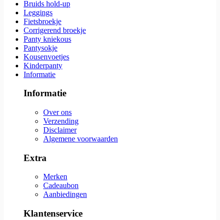
Bruids hold-up
Leggings
Fietsbroekje
Corrigerend broekje
Panty kniekous
Pantysokje
Kousenvoetjes
Kinderpanty
Informatie
Informatie
Over ons
Verzending
Disclaimer
Algemene voorwaarden
Extra
Merken
Cadeaubon
Aanbiedingen
Klantenservice