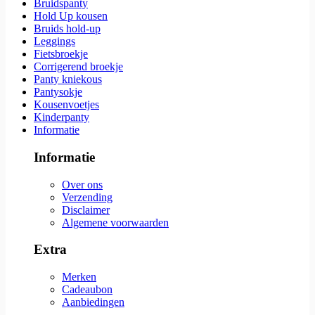
Bruidspanty
Hold Up kousen
Bruids hold-up
Leggings
Fietsbroekje
Corrigerend broekje
Panty kniekous
Pantysokje
Kousenvoetjes
Kinderpanty
Informatie
Informatie
Over ons
Verzending
Disclaimer
Algemene voorwaarden
Extra
Merken
Cadeaubon
Aanbiedingen