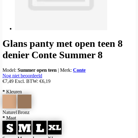
Glans panty met open teen 8
denier Conte Summer 8
Model:
Summer open teen
|
Merk:
Conte
Nog niet beoordeeld
€7,49
Excl. BTW:
€6,19
*
Kleuren
Naturel
Bronz
*
Maat