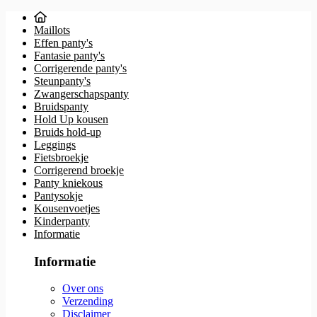
Maillots
Effen panty's
Fantasie panty's
Corrigerende panty's
Steunpanty's
Zwangerschapspanty
Bruidspanty
Hold Up kousen
Bruids hold-up
Leggings
Fietsbroekje
Corrigerend broekje
Panty kniekous
Pantysokje
Kousenvoetjes
Kinderpanty
Informatie
Informatie
Over ons
Verzending
Disclaimer