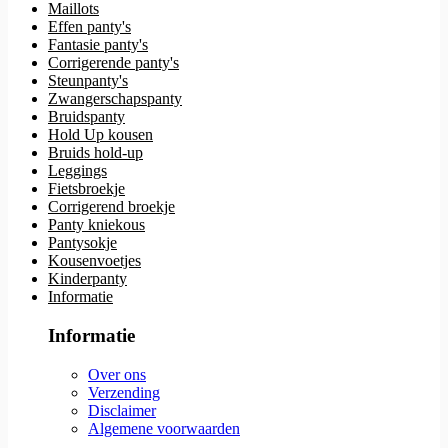
Maillots
Effen panty's
Fantasie panty's
Corrigerende panty's
Steunpanty's
Zwangerschapspanty
Bruidspanty
Hold Up kousen
Bruids hold-up
Leggings
Fietsbroekje
Corrigerend broekje
Panty kniekous
Pantysokje
Kousenvoetjes
Kinderpanty
Informatie
Informatie
Over ons
Verzending
Disclaimer
Algemene voorwaarden