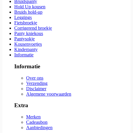
Bruidspanty
Hold Up kousen
Bruids hold-up
Leggings
Fietsbroekje
Corrigerend broekje
Panty kniekous
Pantysokje
Kousenvoetjes
Kinderpanty
Informatie
Informatie
Over ons
Verzending
Disclaimer
Algemene voorwaarden
Extra
Merken
Cadeaubon
Aanbiedingen