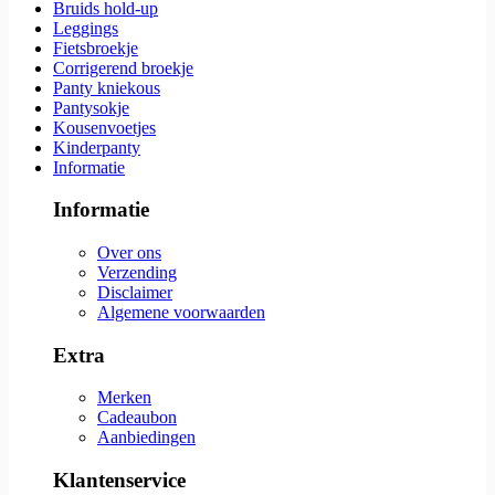
Bruids hold-up
Leggings
Fietsbroekje
Corrigerend broekje
Panty kniekous
Pantysokje
Kousenvoetjes
Kinderpanty
Informatie
Informatie
Over ons
Verzending
Disclaimer
Algemene voorwaarden
Extra
Merken
Cadeaubon
Aanbiedingen
Klantenservice