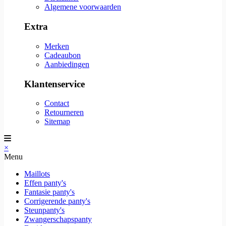
Algemene voorwaarden
Extra
Merken
Cadeaubon
Aanbiedingen
Klantenservice
Contact
Retourneren
Sitemap
×
Menu
Maillots
Effen panty's
Fantasie panty's
Corrigerende panty's
Steunpanty's
Zwangerschapspanty