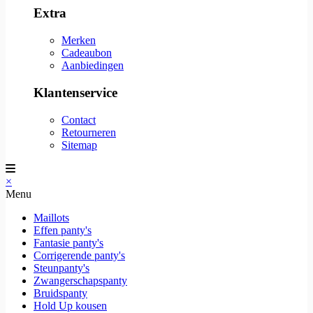
Extra
Merken
Cadeaubon
Aanbiedingen
Klantenservice
Contact
Retourneren
Sitemap
×
Menu
Maillots
Effen panty's
Fantasie panty's
Corrigerende panty's
Steunpanty's
Zwangerschapspanty
Bruidspanty
Hold Up kousen