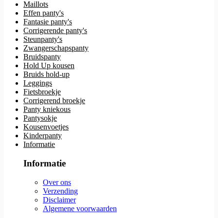
Maillots
Effen panty's
Fantasie panty's
Corrigerende panty's
Steunpanty's
Zwangerschapspanty
Bruidspanty
Hold Up kousen
Bruids hold-up
Leggings
Fietsbroekje
Corrigerend broekje
Panty kniekous
Pantysokje
Kousenvoetjes
Kinderpanty
Informatie
Informatie
Over ons
Verzending
Disclaimer
Algemene voorwaarden