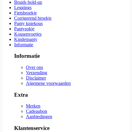
Bruids hold-up
Leggings
Fietsbroekje
Corrigerend broekje
Panty kniekous
Pantysokje
Kousenvoetjes
Kinderpanty
Informatie
Informatie
Over ons
Verzending
Disclaimer
Algemene voorwaarden
Extra
Merken
Cadeaubon
Aanbiedingen
Klantenservice