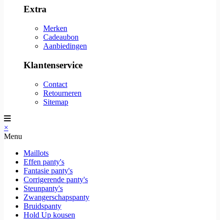
Extra
Merken
Cadeaubon
Aanbiedingen
Klantenservice
Contact
Retourneren
Sitemap
×
Menu
Maillots
Effen panty's
Fantasie panty's
Corrigerende panty's
Steunpanty's
Zwangerschapspanty
Bruidspanty
Hold Up kousen