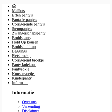
Maillots
Effen panty's
Fantasie panty's
Corrigerende panty's
Steunpanty's
Zwangerschapspanty
Bruidspanty
Hold Up kousen
Bruids hold-up
Leggings
Fietsbroekje
Corrigerend broekje
Panty kniekous
Pantysokje
Kousenvoetjes
Kinderpanty
Informatie
Informatie
Over ons
Verzending
Disclaimer