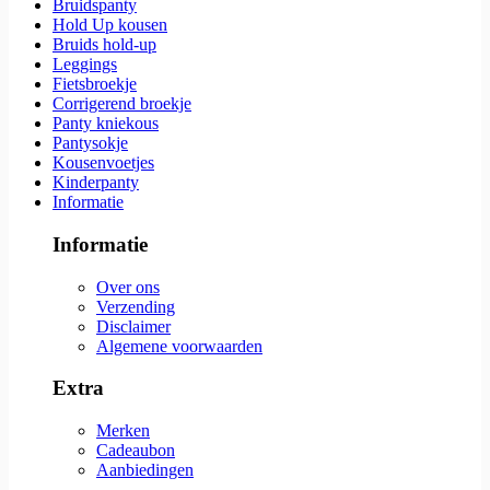
Bruidspanty
Hold Up kousen
Bruids hold-up
Leggings
Fietsbroekje
Corrigerend broekje
Panty kniekous
Pantysokje
Kousenvoetjes
Kinderpanty
Informatie
Informatie
Over ons
Verzending
Disclaimer
Algemene voorwaarden
Extra
Merken
Cadeaubon
Aanbiedingen