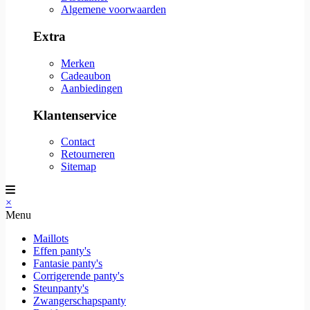
Algemene voorwaarden
Extra
Merken
Cadeaubon
Aanbiedingen
Klantenservice
Contact
Retourneren
Sitemap
×
Menu
Maillots
Effen panty's
Fantasie panty's
Corrigerende panty's
Steunpanty's
Zwangerschapspanty