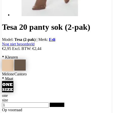
Tesa 20 panty sok (2-pak)
Model:
Tesa (2-pak)
|
Merk:
Esli
Nog niet beoordeeld
€2,95
Excl. BTW:
€2,44
*
Kleuren
Melone
Castoro
*
Maat
one
size
Bestellen
Op voorraad