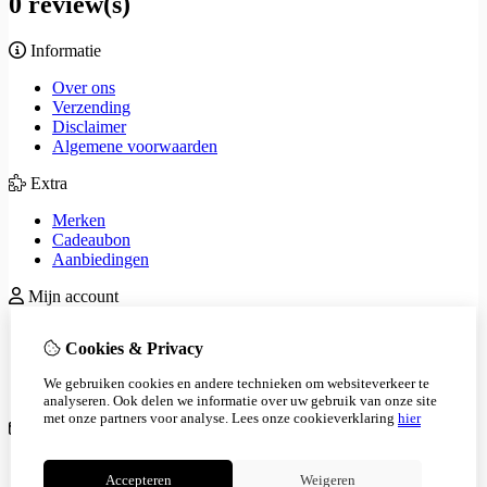
0 review(s)
Informatie
Over ons
Verzending
Disclaimer
Algemene voorwaarden
Extra
Merken
Cadeaubon
Aanbiedingen
Mijn account
Inloggen
Cookies & Privacy
Bestelhistorie
Verlanglijst
We gebruiken cookies en andere technieken om websiteverkeer te
Nieuwsbrief
analyseren. Ook delen we informatie over uw gebruik van onze site
met onze partners voor analyse.
Lees onze cookieverklaring
hier
Klantenservice
Contact
Accepteren
Weigeren
Retourneren