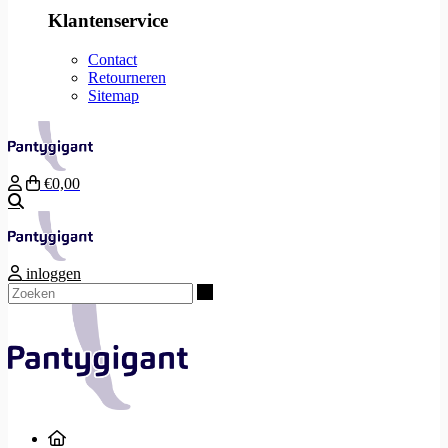
Klantenservice
Contact
Retourneren
Sitemap
€0,00
Zoeken
inloggen
Zoeken